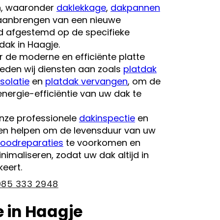
n, waaronder
daklekkage
,
dakpannen
aanbrengen van een nieuwe
ijd afgestemd op de specifieke
ak in Haagje.
 de moderne en efficiënte platte
ieden wij diensten aan zoals
platdak
solatie
en
platdak vervangen
, om de
ergie-efficiëntie van uw dak te
nze professionele
dakinspectie
en
n helpen om de levensduur van uw
oodreparaties
te voorkomen en
nimaliseren, zodat uw dak altijd in
keert.
085 333 2948
 in Haagje