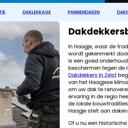
TIE
DAKLEKKAGE
PANNENDAKEN
DAKI
Dakdekkersb
In Haagje, waar de trad
wordt gekenmerkt door
is een goed onderhoud
beschermen tegen de l
Dakdekkers in Zeist
begr
van het Haagjese klima
om uw dak te renovere
ervaring in de regio h
de lokale bouwtradities
Haagje stelt aan daken
Of u nu een historisch