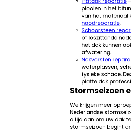
Platdak reparatie
–
plooien in het bitu
van het materiaal
noodreparatie
.
Schoorsteen repar
of loszittende nad
het dak kunnen oo
afwatering.
Nokvorsten repara
waterplassen, sche
fysieke schade. De
platte dak profess
Stormseizoen e
We krijgen meer oproe
Nederlandse stormseizo
altijd aan om uw dak te
stormseizoen begint o