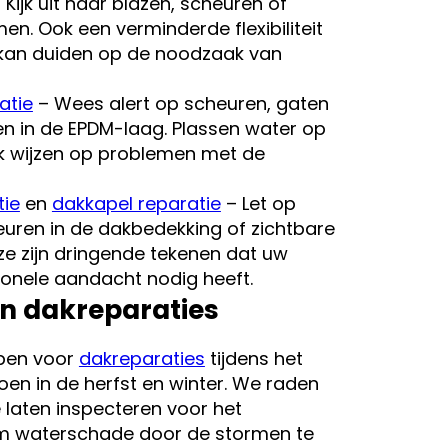
 Kijk uit naar blazen, scheuren of
men. Ook een verminderde flexibiliteit
 kan duiden op de noodzaak van
atie
– Wees alert op scheuren, gaten
en in de EPDM-laag. Plassen water op
k wijzen op problemen met de
tie
en
dakkapel reparatie
– Let op
uren in de dakbedekking of zichtbare
ze zijn dringende tekenen dat uw
ionele aandacht nodig heeft.
n dakreparaties
pen voor
dakreparaties
tijdens het
en in de herfst en winter. We raden
 laten inspecteren voor het
m waterschade door de stormen te