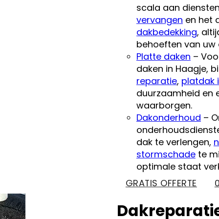
scala aan dienste
vervangen
en het 
dakbedekking
, alt
behoeften van uw d
Platte daken
– Voor
daken in Haagje, b
reparatie
,
platdak i
duurzaamheid en en
waarborgen.
Dakonderhoud
– O
onderhoudsdienste
dak te verlengen,
n
stormschade
te mi
optimale staat ver
GRATIS OFFERTE
Dakreparatie