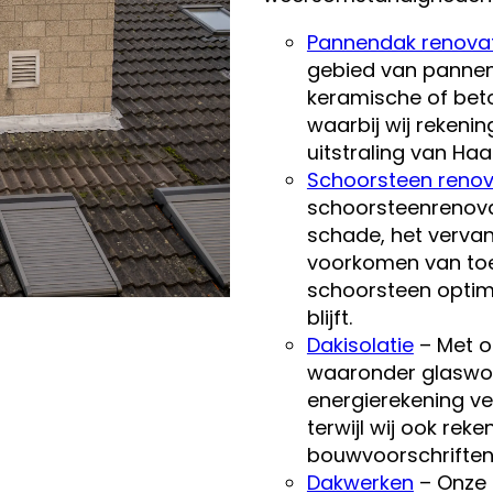
Pannendak renova
gebied van pannend
keramische of bet
waarbij wij rekeni
uitstraling van Haa
Schoorsteen renov
schoorsteenrenova
schade, het verva
voorkomen van to
schoorsteen optima
blijft.
Dakisolatie
– Met o
waaronder glaswol
energierekening v
terwijl wij ook rek
bouwvoorschriften 
Dakwerken
– Onze 