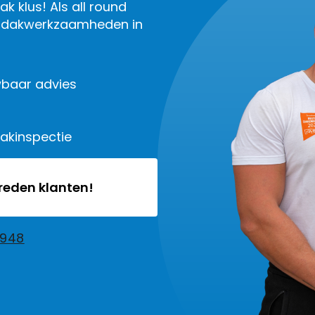
k klus! Als all round
le dakwerkzaamheden in
baar advies
dakinspectie
vreden klanten!
2948