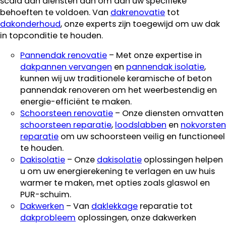
scala aan diensten aan om aan uw specifieke
behoeften te voldoen. Van
dakrenovatie
tot
dakonderhoud
, onze experts zijn toegewijd om uw dak
in topconditie te houden.
Pannendak renovatie
– Met onze expertise in
dakpannen vervangen
en
pannendak isolatie
,
kunnen wij uw traditionele keramische of beton
pannendak renoveren om het weerbestendig en
energie-efficiënt te maken.
Schoorsteen renovatie
– Onze diensten omvatten
schoorsteen reparatie
,
loodslabben
en
nokvorsten
reparatie
om uw schoorsteen veilig en functioneel
te houden.
Dakisolatie
– Onze
dakisolatie
oplossingen helpen
u om uw energierekening te verlagen en uw huis
warmer te maken, met opties zoals glaswol en
PUR-schuim.
Dakwerken
– Van
daklekkage
reparatie tot
dakprobleem
oplossingen, onze dakwerken