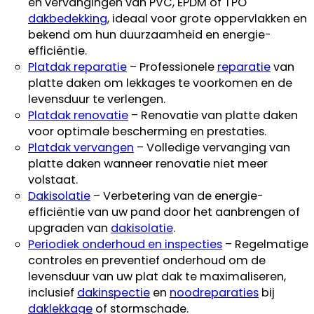
en vervangingen van PVC, EPDM of TPO
dakbedekking
, ideaal voor grote oppervlakken en
bekend om hun duurzaamheid en energie-
efficiëntie.
Platdak reparatie
– Professionele
reparatie
van
platte daken om lekkages te voorkomen en de
levensduur te verlengen.
Platdak renovatie
– Renovatie van platte daken
voor optimale bescherming en prestaties.
Platdak vervangen
– Volledige vervanging van
platte daken wanneer renovatie niet meer
volstaat.
Dakisolatie
– Verbetering van de energie-
efficiëntie van uw pand door het aanbrengen of
upgraden van
dakisolatie
.
Periodiek onderhoud en inspecties
– Regelmatige
controles en preventief onderhoud om de
levensduur van uw plat dak te maximaliseren,
inclusief
dakinspectie
en
noodreparaties
bij
daklekkage
of stormschade.