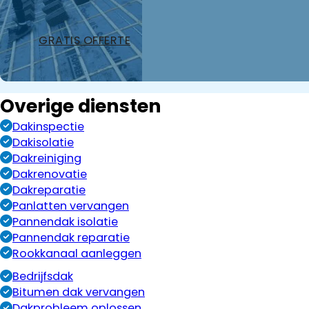
GRATIS OFFERTE
Overige diensten
Dakinspectie
Dakisolatie
Dakreiniging
Dakrenovatie
Dakreparatie
Panlatten vervangen
Pannendak isolatie
Pannendak reparatie
Rookkanaal aanleggen
Bedrijfsdak
Bitumen dak vervangen
Dakprobleem oplossen