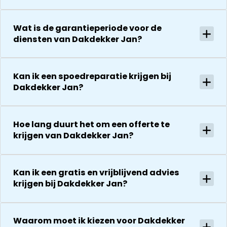
aanrader!
week later wil
goed op de
dakdekker Ja
hoogte van d
Wat is de garantieperiode voor de
bedanken
stand van
diensten van Dakdekker Jan?
voor de
zaken.
uitvoering en
De reparatie
zijn
gaat
Kan ik een spoedreparatie krijgen bij
vriendelijkheid
vervolgens
Dakdekker Jan?
Het is nog
conform
steeds
afspraak en
droog!!! Dus
onverwachte
Hoe lang duurt het om een offerte te
zeker een 5
zaken die ze
krijgen van Dakdekker Jan?
sterren revie
tegenkomen
waard door
worden
zijn
vakkundig
vakkundighei
Kan ik een gratis en vrijblijvend advies
gerepareerd
krijgen bij Dakdekker Jan?
en snelle
zonder extra
service
kosten. Maar
ook dan
Waarom moet ik kiezen voor Dakdekker
communeren