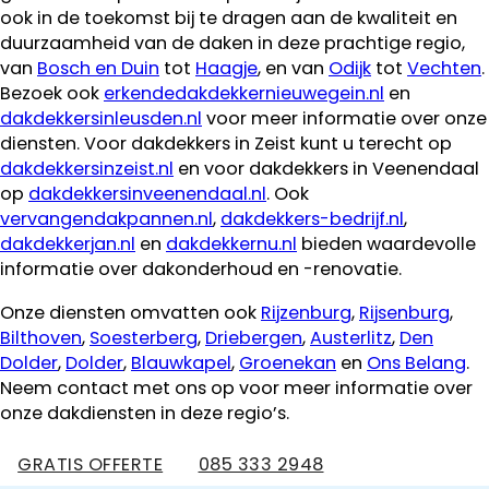
ook in de toekomst bij te dragen aan de kwaliteit en
duurzaamheid van de daken in deze prachtige regio,
van
Bosch en Duin
tot
Haagje
, en van
Odijk
tot
Vechten
.
Bezoek ook
erkendedakdekkernieuwegein.nl
en
dakdekkersinleusden.nl
voor meer informatie over onze
diensten. Voor dakdekkers in Zeist kunt u terecht op
dakdekkersinzeist.nl
en voor dakdekkers in Veenendaal
op
dakdekkersinveenendaal.nl
. Ook
vervangendakpannen.nl
,
dakdekkers-bedrijf.nl
,
dakdekkerjan.nl
en
dakdekkernu.nl
bieden waardevolle
informatie over dakonderhoud en -renovatie.
Onze diensten omvatten ook
Rijzenburg
,
Rijsenburg
,
Bilthoven
,
Soesterberg
,
Driebergen
,
Austerlitz
,
Den
Dolder
,
Dolder
,
Blauwkapel
,
Groenekan
en
Ons Belang
.
Neem contact met ons op voor meer informatie over
onze dakdiensten in deze regio’s.
GRATIS OFFERTE
085 333 2948