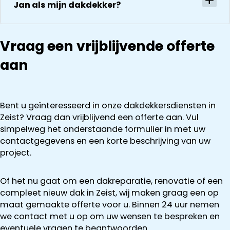
Jan als mijn dakdekker?
ze goed en
transparant. I
kan ze
aanraden.
Vraag een vrijblijvende offerte
aan
Bent u geïnteresseerd in onze dakdekkersdiensten in
Zeist? Vraag dan vrijblijvend een offerte aan. Vul
simpelweg het onderstaande formulier in met uw
contactgegevens en een korte beschrijving van uw
project.
Of het nu gaat om een dakreparatie, renovatie of een
compleet nieuw dak in Zeist, wij maken graag een op
maat gemaakte offerte voor u. Binnen 24 uur nemen
we contact met u op om uw wensen te bespreken en
eventuele vragen te beantwoorden.